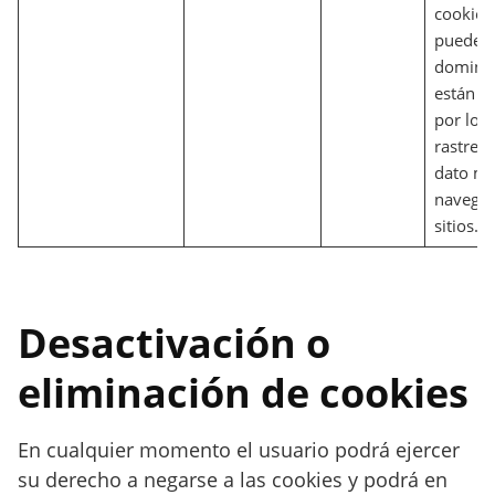
cookies 
pueden 
dominio
están c
por lo 
rastrea
dato mi
navega 
sitios.
Desactivación o
eliminación de cookies
En cualquier momento el usuario podrá ejercer
su derecho a negarse a las cookies y podrá en