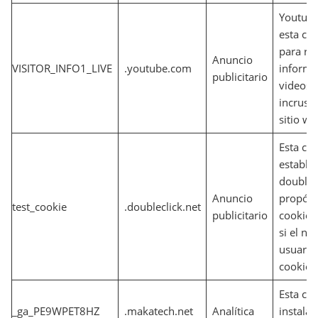
Youtube
esta coo
para ras
Anuncio
VISITOR_INFO1_LIVE
.youtube.com
informa
publicitario
videos 
incrust
sitio we
Esta coo
estable
doublecl
Anuncio
propósit
test_cookie
.doubleclick.net
publicitario
cookie 
si el na
usuario
cookies
Esta coo
_ga_PE9WPET8HZ
.makatech.net
Analítica
instala