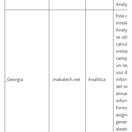
Analytic
Esta coo
instala
Analytic
se utili
calcular
visitant
campaña
un segu
uso del 
_Georgia
.makatech.net
Analítica
informe 
del siti
almace
informa
forma 
asignan
genera
aleator