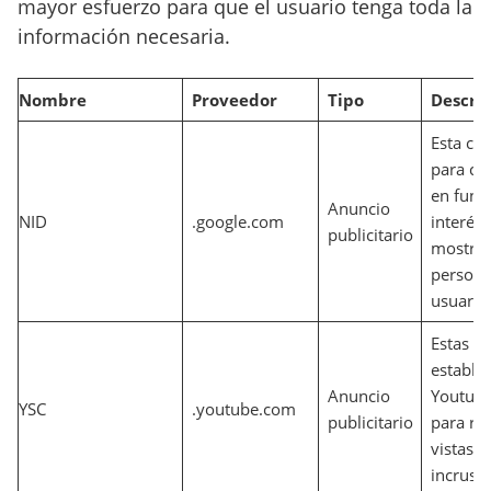
mayor esfuerzo para que el usuario tenga toda la
información necesaria.
Nombre
Proveedor
Tipo
Descri
Esta coo
para cre
en func
Anuncio
NID
.google.com
interés 
publicitario
mostrar
persona
usuario
Estas c
estable
Anuncio
Youtube 
YSC
.youtube.com
publicitario
para ras
vistas d
incrust