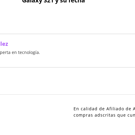
Galaxy S21 y su fecha
lez
xperta en tecnología.
En calidad de Afiliado de
compras adscritas que cum