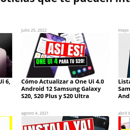
julio 25, 2022
mayo 
i 6,
Cómo Actualizar a One Ui 4.0
List
Android 12 Samsung Galaxy
Sam
S20, S20 Plus y S20 Ultra
And
agosto 4, 2021
abril 