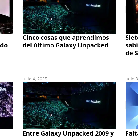
Cinco cosas que aprendimos
Siet
ndo
del último Galaxy Unpacked
sab
de 
julio 4, 2025
julio 
Entre Galaxy Unpacked 2009 y
Falt