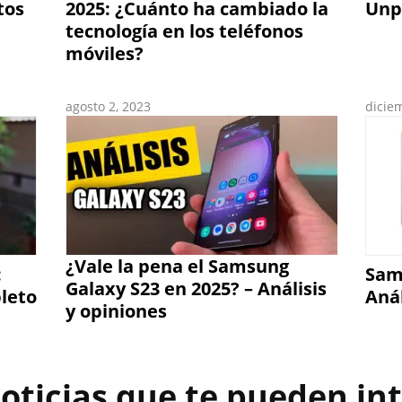
tos
2025: ¿Cuánto ha cambiado la
Unp
tecnología en los teléfonos
móviles?
agosto 2, 2023
dicie
¿Vale la pena el Samsung
:
Sam
Galaxy S23 en 2025? – Análisis
leto
Anál
y opiniones
oticias que te pueden int