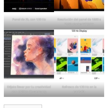
Panel de 2k, con 120 Hz
Resolución del panel de 1600 x
2560 pixeles WQXGA
Déjate llevar por tu creatividad
Refresco de 120 Hz en la
con el SPen de samsung
pantalla