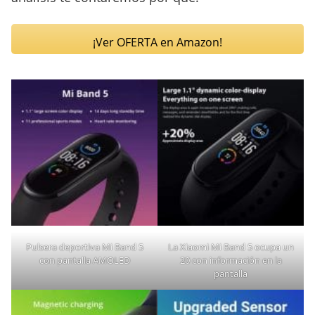
¡Ver OFERTA en Amazon!
Pulsera deportiva Mi Band 5
La Xiaomi Mi Band 5 ocupa un
con pantalla AMOLED
20 con información en la
pantalla